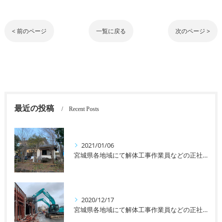
< 前のページ
一覧に戻る
次のページ >
最近の投稿
Recent Posts
2021/01/06
宮城県各地域にて解体工事作業員などの正社員、アルバイトなどを募集しております！未経験者の方や女性の方も大歓迎です！
2020/12/17
宮城県各地域にて解体工事作業員などの正社員、アルバイトなどを募集しております！未経験者の方や女性の方も大歓迎です！