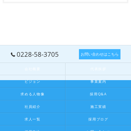
0228-58-3705
お問い合わせはこちら
会社概要
代表挨拶
ビジョン
事業案内
求める人物像
採用Q&A
社員紹介
施工実績
求人一覧
採用ブログ