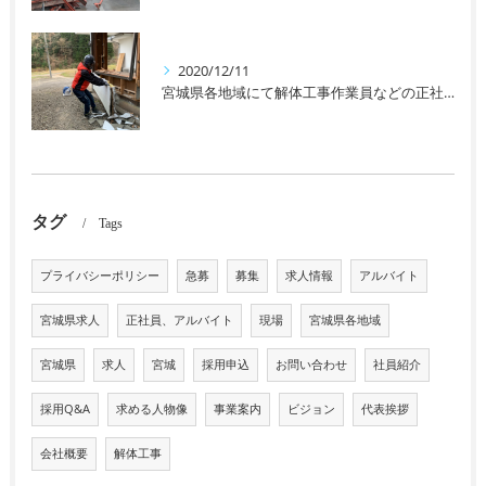
2020/12/11
宮城県各地域にて解体工事作業員などの正社員、アルバイトなどを募集しております！未経験者の方や女性の方も大歓迎です！
タグ
Tags
プライバシーポリシー
急募
募集
求人情報
アルバイト
宮城県求人
正社員、アルバイト
現場
宮城県各地域
宮城県
求人
宮城
採用申込
お問い合わせ
社員紹介
採用Q&A
求める人物像
事業案内
ビジョン
代表挨拶
会社概要
解体工事