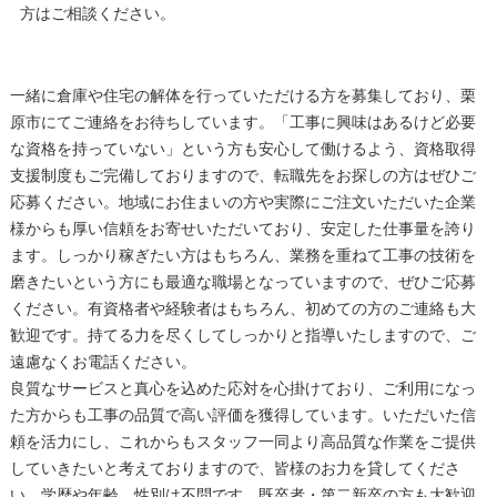
方はご相談ください。
一緒に倉庫や住宅の解体を行っていただける方を募集しており、栗
原市にてご連絡をお待ちしています。「工事に興味はあるけど必要
な資格を持っていない」という方も安心して働けるよう、資格取得
支援制度もご完備しておりますので、転職先をお探しの方はぜひご
応募ください。地域にお住まいの方や実際にご注文いただいた企業
様からも厚い信頼をお寄せいただいており、安定した仕事量を誇り
ます。しっかり稼ぎたい方はもちろん、業務を重ねて工事の技術を
磨きたいという方にも最適な職場となっていますので、ぜひご応募
ください。有資格者や経験者はもちろん、初めての方のご連絡も大
歓迎です。持てる力を尽くしてしっかりと指導いたしますので、ご
遠慮なくお電話ください。
良質なサービスと真心を込めた応対を心掛けており、ご利用になっ
た方からも工事の品質で高い評価を獲得しています。いただいた信
頼を活力にし、これからもスタッフ一同より高品質な作業をご提供
していきたいと考えておりますので、皆様のお力を貸してくださ
い。学歴や年齢、性別は不問です。既卒者・第二新卒の方も大歓迎