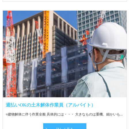
週払いOKの土木解体作業員（アルバイト）
○建物解体に伴う作業全般 具体的には・・・ 大きなものは重機、細かいものはバールなどを使って住宅やマンション、商業施設の内装・外装を解体します。 廃材ごとに分別し、処分場までの運搬に伴う補助業務をお願いします。 慣れてきたら運搬業務もお任せします。 処分場までの距離は現場により変動。 先輩社員がしっかりフォローするので安心です。 ★経験者・同業からの転職者は即戦力としてご活躍いただけます！