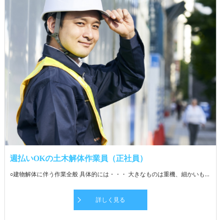
週払いOKの土木解体作業員（正社員）
○建物解体に伴う作業全般 具体的には・・・ 大きなものは重機、細かいものはバールなどを使って住宅やマンション、商業施設の内装・外装を解体します。 廃材ごとに分別し、処分場までの運搬に伴う補助業務をお願いします。 慣れてきたら運搬業務もお任せします。 処分場までの距離は現場により変動。 先輩社員がしっかりフォローするので安心です。 ★経験者・同業からの転職者は即戦力としてご活躍いただけます！
詳しく見る