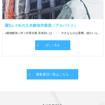
週払いOKの土木解体作業員（アルバイト）
○建物解体に伴う作業全般 具体的には・・・ 大きなものは重機、細かいものはバールなどを使って住宅やマンション、商業施設の内装・外装を解体します。 廃材ごとに分別し、処分場までの運搬に伴う補助業務をお願いします。 慣れてきたら運搬業務もお任せします。 処分場までの距離は現場により変動。 先輩社員がしっかりフォローするので安心です。 ★経験者・同業からの転職者は即戦力としてご活躍いただけます！
詳しく見る
募集要項一覧はこちら