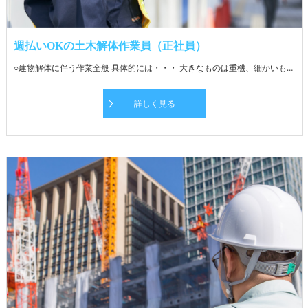
週払いOKの土木解体作業員（正社員）
○建物解体に伴う作業全般 具体的には・・・ 大きなものは重機、細かいものはバールなどを使って住宅やマンション、商業施設の内装・外装を解体します。 廃材ごとに分別し、処分場までの運搬に伴う補助業務をお願いします。 慣れてきたら運搬業務もお任せします。 処分場までの距離は現場により変動。 先輩社員がしっかりフォローするので安心です。 ★経験者・同業からの転職者は即戦力としてご活躍いただけます！
詳しく見る