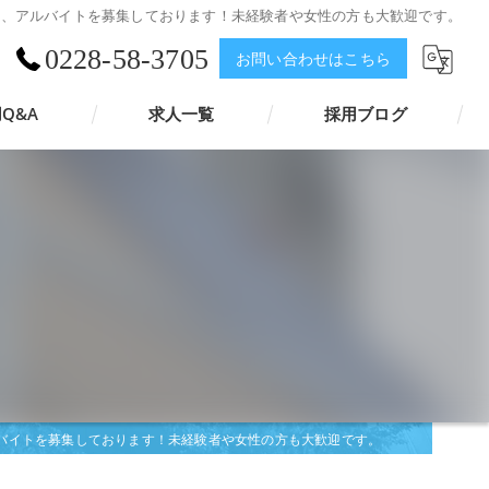
員、アルバイトを募集しております！未経験者や女性の方も大歓迎です。
0228-58-3705
お問い合わせはこちら
Q&A
求人一覧
採用ブログ
バイトを募集しております！未経験者や女性の方も大歓迎です。