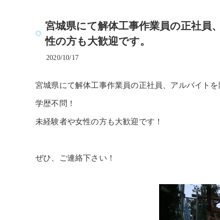
宮城県にて解体工事作業員の正社員
性の方も大歓迎です。
2020/10/17
宮城県にて解体工事作業員の正社員、アルバイトを
学歴不問！
未経験者や女性の方も大歓迎です！
ぜひ、ご連絡下さい！