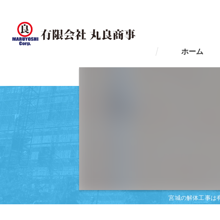
ホーム
宮城の解体工事は